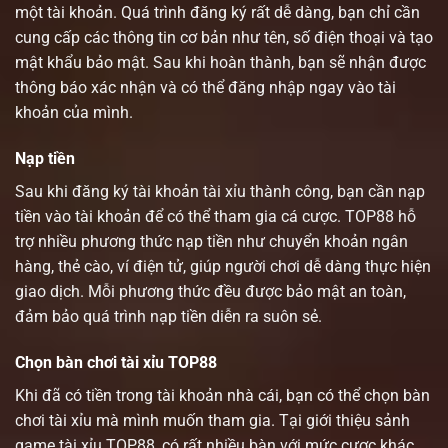
một tài khoản. Quá trình đăng ký rất dễ dàng, bạn chỉ cần
cung cấp các thông tin cơ bản như tên, số điện thoại và tạo
mật khẩu bảo mật. Sau khi hoàn thành, bạn sẽ nhận được
thông báo xác nhận và có thể đăng nhập ngay vào tài
khoản của mình.
Nạp tiền
Sau khi đăng ký tài khoản tài xỉu thành công, bạn cần nạp
tiền vào tài khoản để có thể tham gia cá cược. TOP88 hỗ
trợ nhiều phương thức nạp tiền như chuyển khoản ngân
hàng, thẻ cào, ví điện tử, giúp người chơi dễ dàng thực hiện
giao dịch. Mỗi phương thức đều được bảo mật an toàn,
đảm bảo quá trình nạp tiền diễn ra suôn sẻ.
Chọn bàn chơi tài xỉu TOP88
Khi đã có tiền trong tài khoản nhà cái, bạn có thể chọn bàn
chơi tài xỉu mà mình muốn tham gia. Tại giới thiệu sảnh
game tài xỉu TOP88, có rất nhiều bàn với mức cược khác