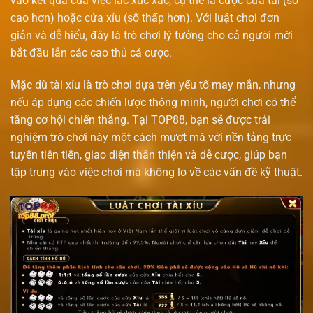
vào kết quả của việc lắc xúc xắc, cụ thể là cược cửa tài (số
cao hơn) hoặc cửa xỉu (số thấp hơn). Với luật chơi đơn
giản và dễ hiểu, đây là trò chơi lý tưởng cho cả người mới
bắt đầu lẫn các cao thủ cá cược.
Mặc dù tài xỉu là trò chơi dựa trên yếu tố may mắn, nhưng
nếu áp dụng các chiến lược thông minh, người chơi có thể
tăng cơ hội chiến thắng. Tại TOP88, bạn sẽ được trải
nghiệm trò chơi này một cách mượt mà với nền tảng trực
tuyến tiên tiến, giao diện thân thiện và dễ cược, giúp bạn
tập trung vào việc chơi mà không lo về các vấn đề kỹ thuật.