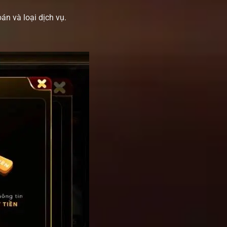
án và loại dịch vụ.