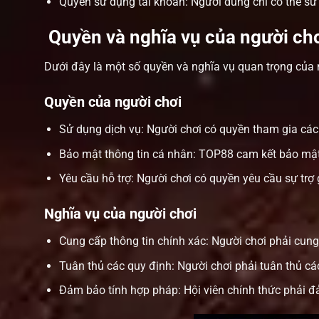
Quyền sử dụng tài khoản: Người dùng chỉ có thể s
Quyền và nghĩa vụ của người chơ
Dưới đây là một số quyền và nghĩa vụ quan trọng của
Quyền của người chơi
Sử dụng dịch vụ: Người chơi có quyền tham gia các 
Bảo mật thông tin cá nhân: TOP88 cam kết bảo mật 
Yêu cầu hỗ trợ: Người chơi có quyền yêu cầu sự trợ
Nghĩa vụ của người chơi
Cung cấp thông tin chính xác: Người chơi phải cung
Tuân thủ các quy định: Người chơi phải tuân thủ c
Đảm bảo tính hợp pháp: Hội viên chính thức phải đ