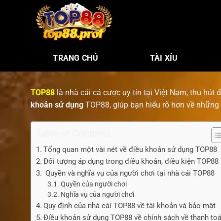
TRANG CHỦ
TÀI XỈU
TOP88
là nhà cái cá cược uy tín tại Việt Nam, thu hút
khoản sử dụng
TOP88, giúp bạn hiểu rõ hơn về những 
Table of Contents
Tổng quan một vài nét về điều khoản sử dụng TOP88
Đối tượng áp dụng trong điều khoản, điều kiện TOP88
Quyền và nghĩa vụ của người chơi tại nhà cái TOP88
Quyền của người chơi
Nghĩa vụ của người chơi
Quy định của nhà cái TOP88 về tài khoản và bảo mật
Điều khoản sử dụng TOP88 về chính sách về thanh to