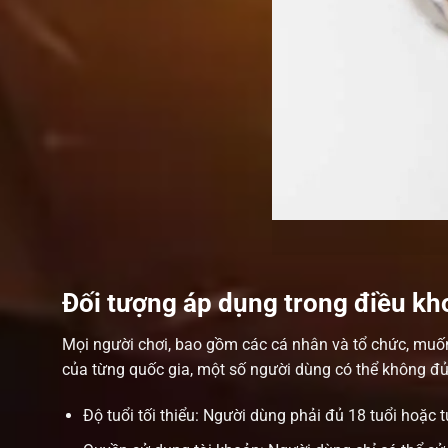
Đối tượng áp dụng trong điều kh
Mọi người chơi, bao gồm các cá nhân và tổ chức, muốn
của từng quốc gia, một số người dùng có thể không đủ
Độ tuổi tối thiểu: Người dùng phải đủ 18 tuổi hoặc 