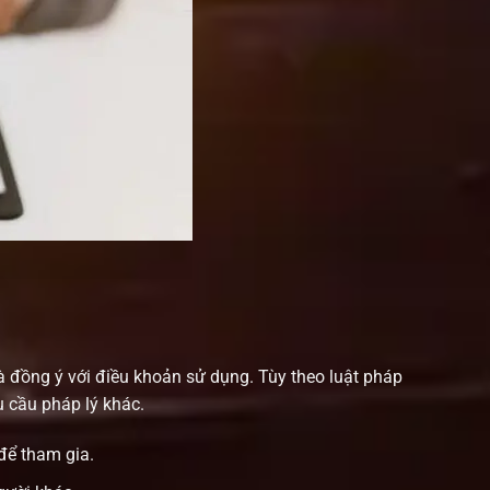
 đồng ý với điều khoản sử dụng. Tùy theo luật pháp
 cầu pháp lý khác.
 để tham gia.