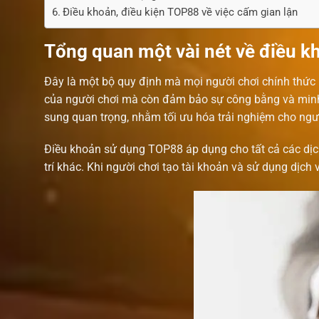
Điều khoản, điều kiện TOP88 về việc cấm gian lận
Tổng quan một vài nét về điều 
Đây là một bộ quy định mà mọi người chơi chính thức 
của người chơi mà còn đảm bảo sự công bằng và minh 
sung quan trọng, nhằm tối ưu hóa trải nghiệm cho ngư
Điều khoản sử dụng TOP88 áp dụng cho tất cả các dịch
trí khác. Khi người chơi tạo tài khoản và sử dụng dịch