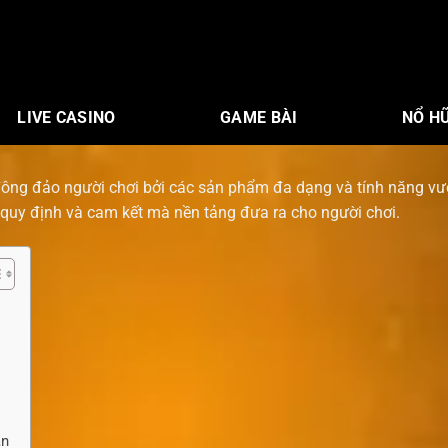
LIVE CASINO
GAME BÀI
NỔ H
 đông đảo người chơi bởi các sản phẩm đa dạng và tính năng vượ
quy định và cam kết mà nền tảng đưa ra cho người chơi.
án