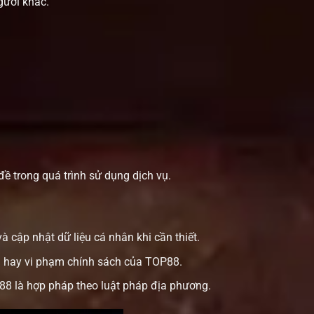
gười khác.
ề trong quá trình sử dụng dịch vụ.
 cập nhật dữ liệu cá nhân khi cần thiết.
ận hay vi phạm chính sách của TOP88.
88 là hợp pháp theo luật pháp địa phương.