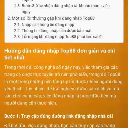
Bước 3: Xác nhận đăng nhập tài khoản thành viên
ngay
Một số lỗi thường gặp khi đăng nhập Top88
Nhập sai thông tin đăng nhập
Thông tin đăng nhập cần được bảo mật
Lỗi mạng khi đăng nhập Top88 phải làm sao?
Hướng dẫn đăng nhập Top88 đơn giản và chi
tiết nhất
Trong thời đại công nghệ số ngày nay, việc tham gia các
trang cá cược trực tuyến trở nên phổ biến, trong đó Top88
là một trong những nền tảng uy tín được nhiều người dùng
yêu thích. Tuy nhiên, để trải nghiệm được các dịch vụ mà
sân chơi cung cấp, việc đăng nhập là bước đầu tiên mà
người dùng cần thực hiện.
Bước 1: Truy cập đúng đường link đăng nhập nhà cái
Để bắt đầu việc đăng nhập, bạn cần truy cập vào trang