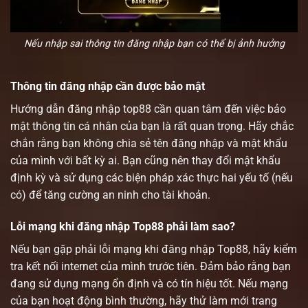
Nếu nhập sai thông tin đăng nhập bạn có thể bị ảnh hưởng
Thông tin đăng nhập cần được bảo mật
Hướng dẫn đăng nhập top88 cần quan tâm đến việc bảo
mật thông tin cá nhân của bạn là rất quan trọng. Hãy chắc
chắn rằng bạn không chia sẻ tên đăng nhập và mật khẩu
của mình với bất kỳ ai. Bạn cũng nên thay đổi mật khẩu
định kỳ và sử dụng các biện pháp xác thực hai yếu tố (nếu
có) để tăng cường an ninh cho tài khoản.
Lỗi mạng khi đăng nhập Top88 phải làm sao?
Nếu bạn gặp phải lỗi mạng khi đăng nhập Top88, hãy kiểm
tra kết nối internet của mình trước tiên. Đảm bảo rằng bạn
đang sử dụng mạng ổn định và có tín hiệu tốt. Nếu mạng
của bạn hoạt động bình thường, hãy thử làm mới trang