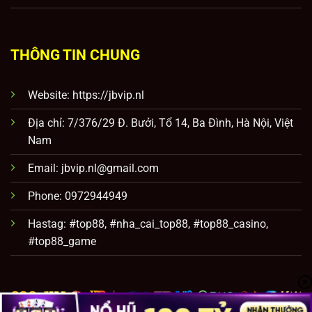
THÔNG TIN CHUNG
Website: https://jbvip.nl
Địa chỉ: 7/376/29 Đ. Bưởi, Tổ 14, Ba Đình, Hà Nội, Việt
Nam
Email:
jbvip.nl@gmail.com
Phone: 0972944949
Hastag: #top88, #nha_cai_top88, #top88_casino,
#top88_game