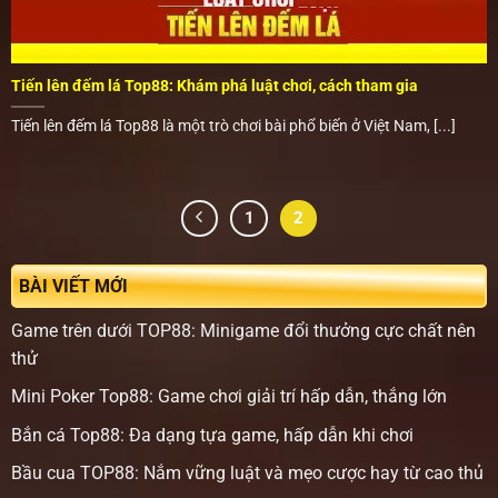
Tiến lên đếm lá Top88: Khám phá luật chơi, cách tham gia
Tiến lên đếm lá Top88 là một trò chơi bài phổ biến ở Việt Nam, [...]
1
2
BÀI VIẾT MỚI
Game trên dưới TOP88: Minigame đổi thưởng cực chất nên
thử
Mini Poker Top88: Game chơi giải trí hấp dẫn, thắng lớn
Bắn cá Top88: Đa dạng tựa game, hấp dẫn khi chơi
Bầu cua TOP88: Nắm vững luật và mẹo cược hay từ cao thủ