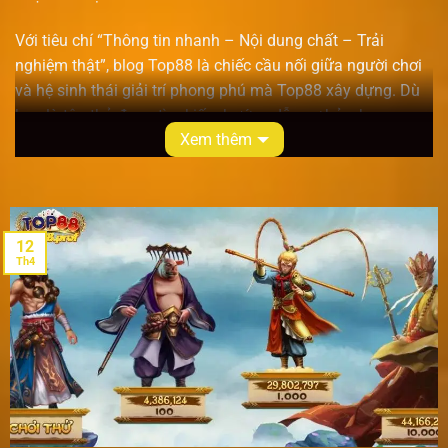
Với tiêu chí “Thông tin nhanh – Nội dung chất – Trải
nghiệm thật”, blog Top88 là chiếc cầu nối giữa người chơi
và hệ sinh thái giải trí phong phú mà Top88 xây dựng. Dù
bạn là tân thủ đang tìm kiếm hướng dẫn cơ bản, hay cao
Xem thêm
thủ muốn khám phá những phân tích chuyên sâu, chuyên
mục Blog của chúng tôi đều có những nội dung phù hợp,
cập nhật liên tục mỗi ngày.
Đừng bỏ lỡ các bài viết đặc sắc về xu hướng game đổi
12
thưởng, đánh giá chi tiết từng trò chơi, phân tích tỷ lệ trả
Th4
thưởng, và những chia sẻ thú vị từ cộng đồng game thủ.
Cùng Top88 nâng tầm trải nghiệm giải trí của bạn – nơi
niềm đam mê không bao giờ ngừng cháy!