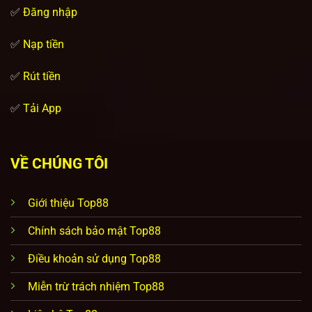
✅
Đăng nhập
✅
Nạp tiền
✅
Rút tiền
✅
Tải App
VỀ CHÚNG TÔI
Giới thiệu Top88
Chính sách bảo mật Top88
Điều khoản sử dụng Top88
Miễn trừ trách nhiệm Top88