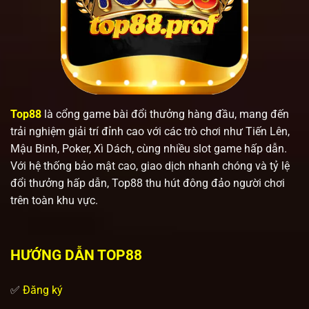
Top88
là cổng game bài đổi thưởng hàng đầu, mang đến
trải nghiệm giải trí đỉnh cao với các trò chơi như Tiến Lên,
Mậu Binh, Poker, Xì Dách, cùng nhiều slot game hấp dẫn.
Với hệ thống bảo mật cao, giao dịch nhanh chóng và tỷ lệ
đổi thưởng hấp dẫn, Top88 thu hút đông đảo người chơi
trên toàn khu vực.
HƯỚNG DẪN TOP88
✅
Đăng ký