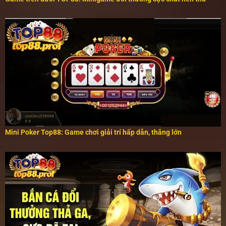
Mini Poker Top88: Game chơi giải trí hấp dẫn, thắng lớn