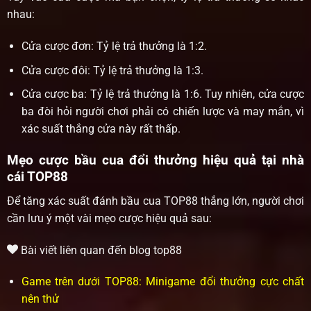
nhau:
Cửa cược đơn: Tỷ lệ trả thưởng là 1:2.
Cửa cược đôi: Tỷ lệ trả thưởng là 1:3.
Cửa cược ba: Tỷ lệ trả thưởng là 1:6. Tuy nhiên, cửa cược
ba đòi hỏi người chơi phải có chiến lược và may mắn, vì
xác suất thắng cửa này rất thấp.
Mẹo cược bầu cua đổi thưởng hiệu quả tại nhà
cái TOP88
Để tăng xác suất đánh bầu cua TOP88 thắng lớn, người chơi
cần lưu ý một vài mẹo cược hiệu quả sau:
Bài viết liên quan đến blog top88
Game trên dưới TOP88: Minigame đổi thưởng cực chất
nên thử