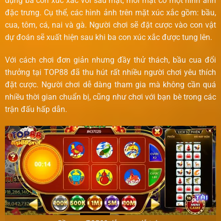
dụng ba con xúc xắc với sáu mặt, mỗi mặt có một hình ảnh
đặc trưng. Cụ thể, các hình ảnh trên mặt xúc xắc gồm: bầu,
cua, tôm, cá, nai và gà. Người chơi sẽ đặt cược vào con vật
dự đoán sẽ xuất hiện sau khi ba con xúc xắc được tung lên.
Với cách chơi đơn giản nhưng đầy thử thách, bầu cua đổi
thưởng tại TOP88 đã thu hút rất nhiều người chơi yêu thích
đặt cược. Người chơi dễ dàng tham gia mà không cần quá
nhiều thời gian chuẩn bị, cũng như chơi với bạn bè trong các
trận đấu hấp dẫn.