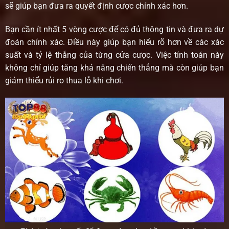
sẽ giúp bạn đưa ra quyết định cược chính xác hơn.
Bạn cần ít nhất 5 vòng cược để có đủ thông tin và đưa ra dự
đoán chính xác. Điều này giúp bạn hiểu rõ hơn về các xác
suất và tỷ lệ thắng của từng cửa cược. Việc tính toán này
không chỉ giúp tăng khả năng chiến thắng mà còn giúp bạn
giảm thiểu rủi ro thua lỗ khi chơi.