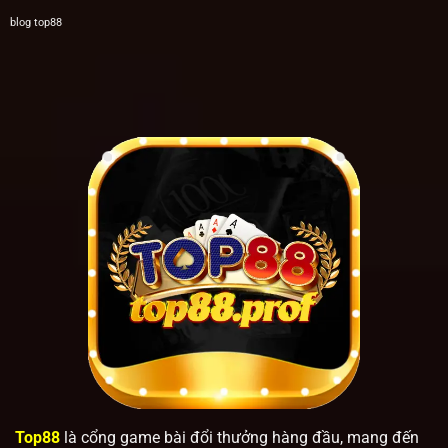
blog top88
Top88
là cổng game bài đổi thưởng hàng đầu, mang đến