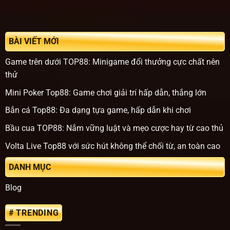
BÀI VIẾT MỚI
Game trên dưới TOP88: Minigame đổi thưởng cực chất nên
thử
Mini Poker Top88: Game chơi giải trí hấp dẫn, thắng lớn
Bắn cá Top88: Đa dạng tựa game, hấp dẫn khi chơi
Bầu cua TOP88: Nắm vững luật và mẹo cược hay từ cao thủ
Volta Live Top88 với sức hút không thể chối từ, an toàn cao
DANH MỤC
Blog
# TRENDING