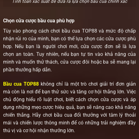
Tính toán xác suất để đưa ra lựa chọn bầu cua chính xác
Chọn cửa cược bầu cua phù hợp
Tùy vào phong cách chơi bầu cua TOP88 và mức độ chấp
nhận rủi ro của mình, bạn có thể lựa chọn các cửa cược phù
hợp. Nếu bạn là người chơi mới, cửa cược đơn sẽ là lựa
chọn an toàn. Tuy nhiên, nếu bạn tự tin vào khả năng của
mình và muốn thử thách, cửa cược đôi hoặc ba sẽ mang lại
phần thưởng hấp dẫn.
Bầu cua TOP88
không chỉ là một trò chơi giải trí đơn giản
mà còn là nơi để bạn thử sức và tăng cơ hội thắng lớn. Việc
chủ động hiểu rõ luật chơi, biết cách chọn cửa cược và áp
dụng những mẹo cược hiệu quả, bạn sẽ nâng cao khả năng
chiến thắng. Hãy chơi bầu cua đổi thưởng với tâm lý thoải
mái và chiến lược thông minh để có những trải nghiệm đầy
thú vị và cơ hội nhận thưởng lớn.