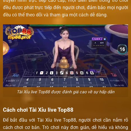
truyền hình trực tiếp cao cấp, mọi diễn biến trong trò chơi
đều được phát trực tiếp đến người chơi, đảm bảo mọi người
đều có thể theo dõi và tham gia một cách dễ dàng.
Tài Xỉu live Top88 được đánh giá cao về sự hấp dẫn
Cách chơi Tài Xỉu live Top88
Để bắt đầu với Tài Xỉu live Top88, người chơi cần nắm rõ
cách chơi cơ bản. Trò chơi này đơn giản, dễ hiểu và không