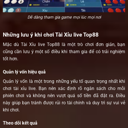
Dễ dàng tham gia game mọi lúc mọi nơi
Những lưu ý khi chơi Tài Xỉu live Top88
Mặc dù Tài Xỉu live Top88 là một trò chơi đơn giản, bạn
cũng cần lưu ý một số điều khi tham gia để có trải nghiệm
tốt hơn.
Quản lý vốn hiệu quả
Quản lý vốn là một trong những yếu tố quan trọng nhất khi
chơi tài xỉu live. Bạn nên xác định rõ ngân sách cho mỗi
phiên chơi và không nên vượt quá số tiền đã đặt ra. Điều
này giúp bạn tránh được rủi ro tài chính và duy trì sự vui vẻ
khi chơi.
Theo dõi kết quả